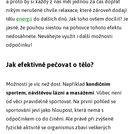
a proto by si každý z nás měl jednou za čas dopřát
nikým nerušené chvíle relaxace, které zároveň dodají
tělu
energii
do dalších dnů. Jak toho ovšem docílit? Je
jasné, že pouhou siestou na pohovce tohoto efektu
nedosáhnete. Neváhejte využít i další možnosti
odpočinku!
Jak efektivně pečovat o tělo?
Možností je víc než dost. Například
kondičním
sportem, návštěvou lázní a masážemi
. Vůbec není
od věci pravidelně sportovat. Na první pohled se
sportování jeví jako hloupost, která nemá s
odpočinkem co do činění. Ale právě při zvýšené
fyzické aktivitě se organismus zbaví veškerých