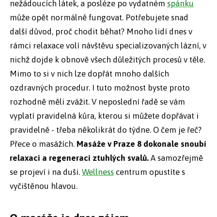
nežádoucích látek, a posléze po vydatném
spánku
může opět normálně fungovat. Potřebujete snad
další důvod, proč chodit běhat? Mnoho lidí dnes v
rámci relaxace volí návštěvu specializovaných lázní, v
nichž dojde k obnově všech důležitých procesů v těle.
Mimo to si v nich lze dopřát mnoho dalších
ozdravných procedur. I tuto možnost byste proto
rozhodně měli zvážit. V neposlední řadě se vám
vyplatí pravidelná kůra, kterou si můžete dopřávat i
pravidelně - třeba několikrát do týdne. O čem je řeč?
Přece o masážích.
Masáže v Praze 8 dokonale snoubí
relaxaci a regeneraci ztuhlých svalů.
A samozřejmě
se projeví i na duši.
Wellness
centrum opustíte s
vyčištěnou hlavou.