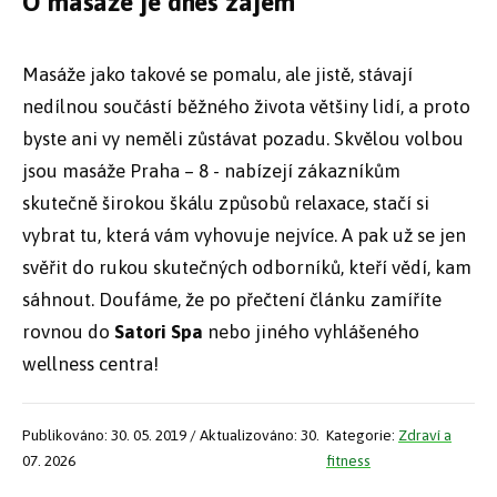
O masáže je dnes zájem
Masáže jako takové se pomalu, ale jistě, stávají
nedílnou součástí běžného života většiny lidí, a proto
byste ani vy neměli zůstávat pozadu. Skvělou volbou
jsou masáže Praha – 8 - nabízejí zákazníkům
skutečně širokou škálu způsobů relaxace, stačí si
vybrat tu, která vám vyhovuje nejvíce. A pak už se jen
svěřit do rukou skutečných odborníků, kteří vědí, kam
sáhnout. Doufáme, že po přečtení článku zamíříte
rovnou do
Satori Spa
nebo jiného vyhlášeného
wellness centra!
Publikováno: 30. 05. 2019 / Aktualizováno: 30.
Kategorie:
Zdraví a
07. 2026
fitness