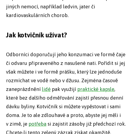
jiných nemocí, například ledvin, jater či
kardiovaskulárních chorob.
Jak kotvičník užívat?
Odborníci doporučují jeho konzumaci ve formě čaje
či odvaru připraveného z nasušené nati. Pořídit si jej
však můžete i ve formě prášku, který lze jednoduše
rozmíchat ve vodě nebo v džusu. Zejména časově
zaneprázdnění
lidé
pak využijí
praktické kapsle
,
které bez dalšího odměřování zajistí přesnou denní
dávku byliny. Kotvičník si můžete vypěstovat i sami
doma. Je to ale zdlouhavé a proto, abyste jej měli i
v zimě, je
potřeba
si zajistit zásoby již předchozí rok.
Chcete-li tento zelený zázrak získat okamžitě,