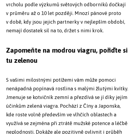
vrcholu podle výzkumů světových odborníků dočkají
v průměru až o 10 let později. Mnozí pánové proto
v době, kdy jsou jejich partnerky v nejlepším období,
nemají dostatek sil na to, držet s nimi krok.
Zapomeňte na modrou viagru, pořiďte si
tu zelenou
S vašimi milostnými potížemi vám může pomoci
nenápadná popínavá rostlina s malými žlutými kvítky.
Jmenuje se kotvičník zemní a přezdívá se jí díky jejím
účinkům zelená viagra. Pochází z Číny a Japonska,
kde roste volně především ve vlhčích oblastech a
využívá se zejména při ztrátě mužské potence a léčbě
neplodnosti. Dokáže ale pozitivně ovlivnit i průběh