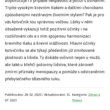
doporučuje i v případě nespavosti a potíží s usínáním.
Trpíte vysokým krevním tlakem a dalšími chorobami
způsobenými nezdravým životním stylem? Pak je pro
vás kotvičník tou správnou volbou. Látky v něm
obsažené vykazují totiž pozitivní účinky i na
rozšiřování cév a s ním spojenou harmonizaci
krevního tlaku a krevní srážlivosti. Hlavní účinky
kotvičníku se ale týkají především již zmiňované
plodnosti a libida. Ty dokáže ovlivnit nejen u mužů,
ale také u křehčí poloviny lidstva, které zároveň
zmírní příznaky menopauzy a pomůže s odstraněním
přebytečného tělesného tuku.
Publikováno: 28. 02. 2020 / Aktualizováno: 31.
Kategorie:
Zdraví a
07. 2023
fitness