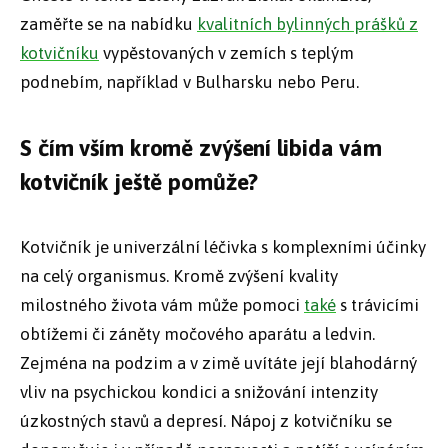
zaměřte se na nabídku
kvalitních bylinných prášků z
kotvičníku
vypěstovaných v zemích s teplým
podnebím, například v Bulharsku nebo Peru.
S čím vším kromě zvýšení libida vám
kotvičník ještě pomůže?
Kotvičník je univerzální léčivka s komplexními účinky
na celý organismus. Kromě zvýšení kvality
milostného života vám může pomoci
také
s trávicími
obtížemi či záněty močového aparátu a ledvin.
Zejména na podzim a v zimě uvítáte její blahodárný
vliv na psychickou kondici a snižování intenzity
úzkostných stavů a depresí. Nápoj z kotvičníku se