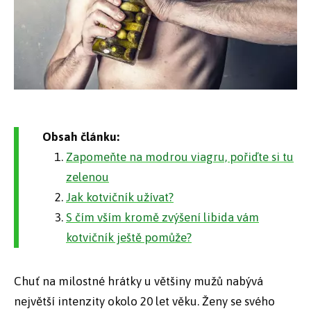
Obsah článku:
Zapomeňte na modrou viagru, pořiďte si tu
zelenou
Jak kotvičník užívat?
S čím vším kromě zvýšení libida vám
kotvičník ještě pomůže?
Chuť na milostné hrátky u většiny mužů nabývá
největší intenzity okolo 20 let věku. Ženy se svého