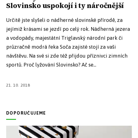
Slovinsko uspokojí i ty náročnější
Určitě jste slyšeli o nádherné slovinské přírodě, za
jejímiž krásami se jezdí po celý rok. Nádherná jezera
a vodopády, majestátní Triglavský národní park či
průzračně modrá řeka Soča zajisté stojí za vaši
návštěvu. Na své si zde též přijdou příznivci zimních
sportů. Proč lyžování Slovinsko? Ač se...
21. 10. 2018
DOPORUČUJEME