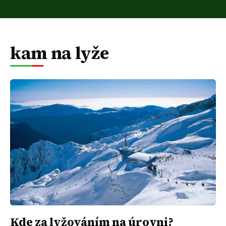
kam na lyže
Kde za lyžováním na úrovni?