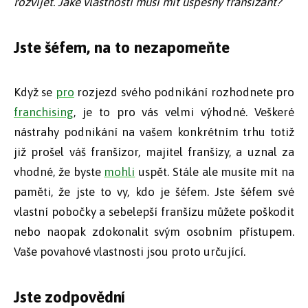
rozvíjet. Jaké vlastnosti musí mít úspěšný franšízant?
Jste šéfem, na to nezapomeňte
Když se
pro
rozjezd svého podnikání rozhodnete pro
franchising
, je to pro vás velmi výhodné. Veškeré
nástrahy podnikání na vašem konkrétním trhu totiž
již prošel váš franšízor, majitel franšízy, a uznal za
vhodné, že byste
mohli
uspět. Stále ale musíte mít na
paměti, že jste to vy, kdo je šéfem. Jste šéfem své
vlastní pobočky a sebelepší franšízu můžete poškodit
nebo naopak zdokonalit svým osobním přístupem.
Vaše povahové vlastnosti jsou proto určující.
Jste zodpovědní