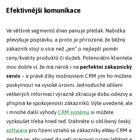
Efektivnější komunikace
Ve většině segmentů dnes panuje přetlak. Nabídka
převyšuje poptávku, a proto je přirozené, že běžný
zákazník stojí o více než „jen“ o nejlepší poměr
ceny/kvality produktů či služeb. Potenciální klientela
moc dobře ví, že má nárok i na
perfektní zákaznický
servis
– a právě díky možnostem CRM jim ho můžete
poskytnout na vysoké úrovni. Jednoduché sdílení
veškerých informací výrazně zkracuje dobu odezvy a
přispívá ke spokojenosti zákazníků. Výše uvedené, ale
i mnohé další výhody
CRM systému
si můžete
vyzkoušet třeba hned teď. Stáhněte si oblíbený český
software
pro řízení vztahů se zákazníky eWay-CRM a
nechte jej, aby vnesl do vaší pracovní rutiny lehkost a