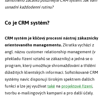
samotného začátku používejte CRM systém. Jak vám
usnadní každodenní rutinu?
Co je CRM systém?
CRM systém
je klíčový procesní nástroj zákaznicky
orientovaného managementu.
Zkratka vychází z
angl. názvu customer relationship management (v
překladu řízení vztahů se zákazníky) a jedná se o
program, který umožňuje shromažďování a třídění
důležitých klientských informací. Sofistikované CRM
systémy navíc disponují širokým spektrem dalších
funkcí a lze jej využívat
také
na
projektové řízení
,
tvorbu e-mailingových kampaní a pro další účely.