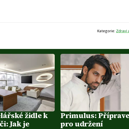
Kategorie:
Zdraví 
lářské židle k
Primulus: Příprav
či: Jak je
pro udržení