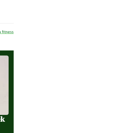
a fitness
ek