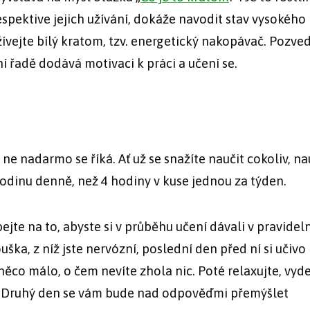
respektive jejich užívání, dokáže navodit stav vysokého
užívejte bílý kratom, tzv. energetický nakopávač. Pozve
í řadě dodává motivaci k práci a učení se.
 a ne nadarmo se říká. Ať už se snažíte naučit cokoliv, n
hodinu denně, než 4 hodiny v kuse jednou za týden.
ejte na to, abyste si v průběhu učení dávali v pravidel
ška, z níž jste nervózní, poslední den před ní si učivo
co málo, o čem nevíte zhola nic. Poté relaxujte, vyde
l. Druhý den se vám bude nad odpověďmi přemýšlet