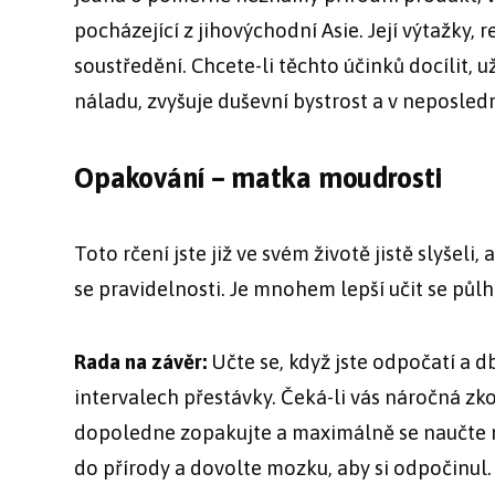
pocházející z jihovýchodní Asie. Její výtažky, 
soustředění. Chcete-li těchto účinků docílit, 
náladu, zvyšuje duševní bystrost a v neposledn
Opakování – matka moudrosti
Toto rčení jste již ve svém životě jistě slyšeli,
se pravidelnosti. Je mnohem lepší učit se půl
Rada na závěr:
Učte se, když jste odpočatí a db
intervalech přestávky. Čeká-li vás náročná zkou
dopoledne zopakujte a maximálně se naučte ně
do přírody a dovolte mozku, aby si odpočinu