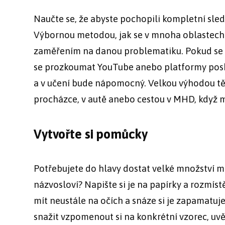
Naučte se, že abyste pochopili kompletní sled
Výbornou metodou, jak se v mnoha oblastech 
zaměřením na danou problematiku. Pokud se v
se prozkoumat YouTube anebo platformy poskyt
a v učení bude nápomocný. Velkou výhodou těc
procházce, v autě anebo cestou v MHD, když m
Vytvořte si pomůcky
Potřebujete do hlavy dostat velké množství 
názvosloví? Napište si je na papírky a rozmís
mít neustále na očích a snáze si je zapamatu
snažit vzpomenout si na konkrétní vzorec, uvě