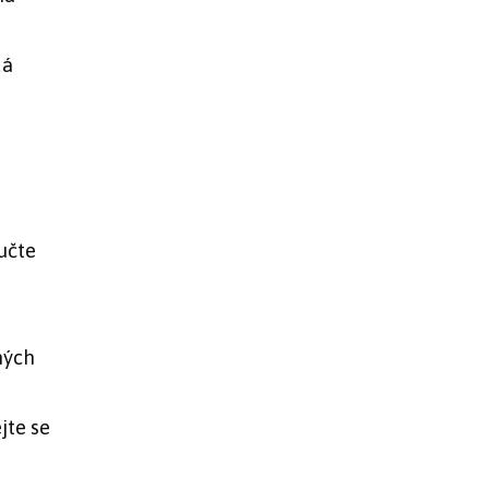
dá
aučte
ných
jte se