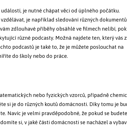
 událostí, je nutné chápat věci od úplného počátku.
vzdělávat, je například sledování různých dokumentů
ám zdlouhavé příběhy obsáhlé ve filmech nelíbí, pok
ující různé podcasty. Možná najdete ten, který vás 
hto podcastů je také to, že je můžete poslouchat na
íříte do školy nebo do práce.
matematických nebo fyzických vzorců, případně chemi
těte si je do různých koutů domácnosti. Díky tomu je b
jete. Navíc je velmi pravděpodobné, že pokud se budet
domíte si, v jaké části domácnosti se nacházel a vybav