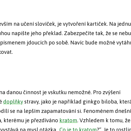
ším na učení slovíček, je vytvoření kartiček. Na jednu
ruhou napište jeho překlad. Zabezpečíte tak, že se neb
m písmenem jdoucích po sobě. Navíc bude možné vytáh
kovat.
e na danou činnost je vskutku nemožné. Pro zvýšení
né
doplňky
stravy, jako je například ginkgo biloba, kter
ílí se na lepším zapamatování si. Fenoménem dnešn
a, kterému je přezdíváno
kratom
. Vzhledem k tomu, že
yvstává na mysl otázka „
Co je to kratom
?“. Je to rostli