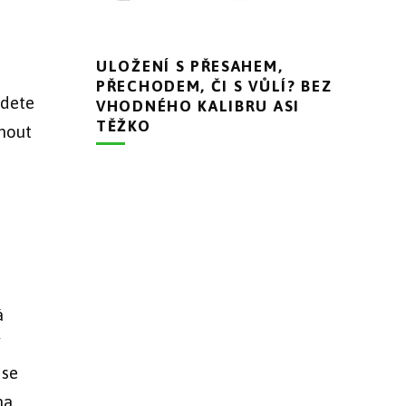
ULOŽENÍ S PŘESAHEM,
PŘECHODEM, ČI S VŮLÍ? BEZ
udete
VHODNÉHO KALIBRU ASI
TĚŽKO
nout
á
í
 se
na