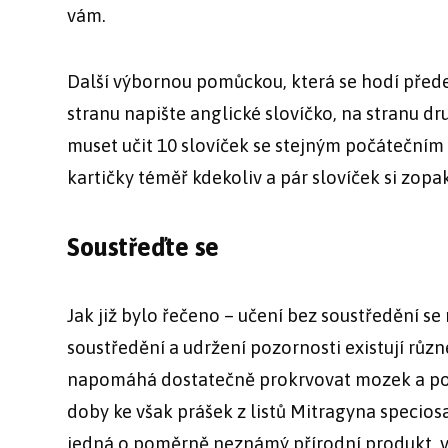
vám.
Další výbornou pomůckou, která se hodí předev
stranu napište anglické slovíčko, na stranu d
muset učit 10 slovíček se stejným počáteční
kartičky téměř kdekoliv a pár slovíček si zopa
Soustřeďte se
Jak již bylo řečeno – učení bez soustředění s
soustředění a udržení pozornosti existují růz
napomáhá dostatečně prokrvovat mozek a pod
doby ke však prášek z listů Mitragyna specios
jedná o poměrně neznámý přírodní produkt, v