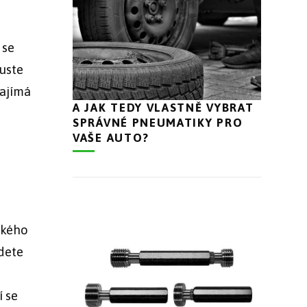
 se
uste
zajímá
A JAK TEDY VLASTNĚ VYBRAT
SPRÁVNÉ PNEUMATIKY PRO
VAŠE AUTO?
ckého
udete
e
í se