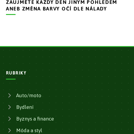
ZAUJMĚTE KAŽDÝ DEN JINÝM POHLEDEM
ANEB ZMĚNA BARVY OČÍ DLE NÁLADY
RUBRIKY
Auto/moto
Bydlení
Byznys a finance
Móda a styl