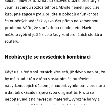
Sedací nábytek totiž nabízí šikovné úložné prostory a
velmi žádanou rozložitelnost. Abyste neměli pocit, že
kupujete zajíce v pytli, přijďte si pohodlí a funkčnost
čalouněných sedaček vyzkoušet přímo na kamennou
prodejnu. Věřte, že s prázdnou neodejdete. Navíc
můžete vybírat ještě z celé řady konferenčních stolků a
solitérů.
Neobávejte se nevšedních kombinací
Když už je řeč o solitérních křeslech, již dávno neplatí, že
by měla ladit tón v tónu s ostatním čalouněným
nábytkem. Jejich účelem je naopak vyniknout v prostoru
a dát tak okázale najevo svou originalitu. Proto se
nebojte vsadit na nevšední materiály, výrazné barvy a