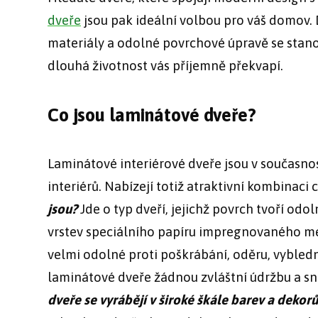
dveře
jsou pak ideální volbou pro váš domov. D
materiály a odolné povrchové úpravě se stano
dlouhá životnost vás příjemně překvapí.
Co jsou laminátové dveře?
Laminátové interiérové dveře jsou v současno
interiérů. Nabízejí totiž atraktivní kombinaci 
jsou?
Jde o typ dveří, jejichž povrch tvoří odo
vrstev speciálního papíru impregnovaného me
velmi odolné proti poškrábání, oděru, vybledn
laminátové dveře žádnou zvláštní údržbu a sna
dveře se vyrábějí v široké škále barev a dekorů