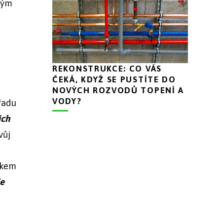
kým
REKONSTRUKCE: CO VÁS
ČEKÁ, KDYŽ SE PUSTÍTE DO
NOVÝCH ROZVODŮ TOPENÍ A
VODY?
 řadu
ich
vůj
íkem
je