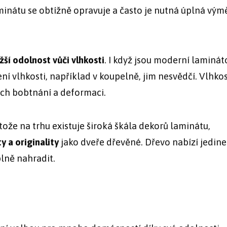
aminátu se obtížně opravuje a často je nutná úplná vý
žší odolnost vůči vlhkosti
. I když jsou moderní laminát
í vlhkosti, například v koupelně, jim nesvědčí. Vlhko
ich bobtnání a deformaci.
tože na trhu existuje široká škála dekorů laminátu,
y a originality
jako dveře dřevěné. Dřevo nabízí jedin
lně nahradit.