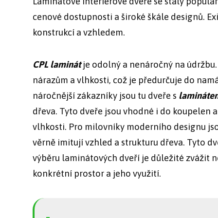
Laminátové interiérové dveře se staly populá
cenové dostupnosti a široké škále designů. Exi
konstrukcí a vzhledem.
CPL laminát
je odolný a nenáročný na údržbu.
nárazům a vlhkosti, což je předurčuje do nam
náročnější zákazníky jsou tu dveře s
lamináte
dřeva. Tyto dveře jsou vhodné i do koupelen a
vlhkosti. Pro milovníky moderního designu jso
věrně imitují vzhled a strukturu dřeva. Tyto dv
výběru laminátových dveří je důležité zvážit n
konkrétní prostor a jeho využití.