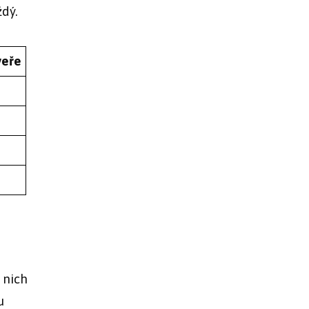
ždý.
veře
z nich
u