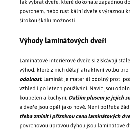
tak vybrat dveře, které dokonale zapadnou do
povrchem, nebo rustikální dveře s výraznou 
širokou škálu možností.
Výhody laminátových dveří
Laminátové interiérové dveře si získávají stále
výhod, které z nich dělají atraktivní volbu 
odolnost.
Laminát je materiál odolný proti poš
vzhled i po letech používání. Navíc jsou odolné
koupelen a kuchyní.
Dalším plusem je jejich s
a dveře jsou opět jako nové. Není potřeba žádn
třeba zmínit i příznivou cenu laminátových dve
povrchovou úpravou dýhou jsou laminátové dveř