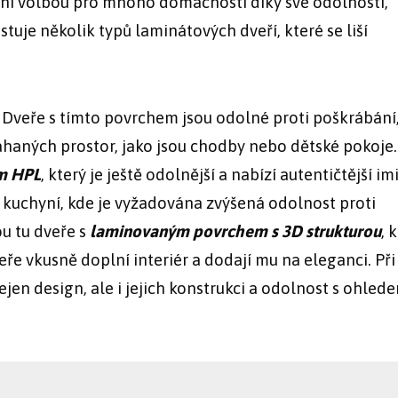
rní volbou pro mnoho domácností díky své odolnosti,
stuje několik typů laminátových dveří, které se liší
 Dveře s tímto povrchem jsou odolné proti poškrábání
áhaných prostor, jako jsou chodby nebo dětské pokoje.
m HPL
, který je ještě odolnější a nabízí autentičtější im
 kuchyní, kde je vyžadována zvýšená odolnost proti
u tu dveře s
laminovaným povrchem s 3D strukturou
, 
eře vkusně doplní interiér a dodají mu na eleganci. Při
ejen design, ale i jejich konstrukci a odolnost s ohled