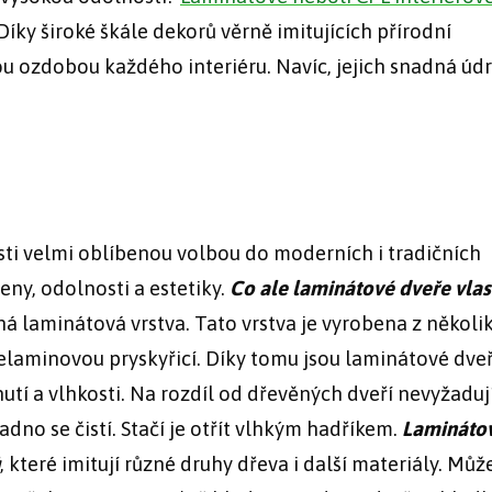
íky široké škále dekorů věrně imitujících přírodní
u ozdobou každého interiéru. Navíc, jejich snadná úd
sti velmi oblíbenou volbou do moderních i tradičních
ceny, odolnosti a estetiky.
Co ale laminátové dveře vlas
lná laminátová vrstva. Tato vrstva je vyrobena z několi
laminovou pryskyřicí. Díky tomu jsou laminátové dve
utí a vlhkosti. Na rozdíl od dřevěných dveří nevyžaduj
dno se čistí. Stačí je otřít vlhkým hadříkem.
Lamináto
, které imitují různé druhy dřeva i další materiály. Může