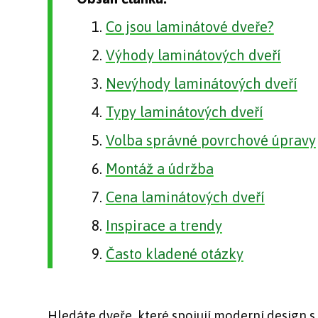
Co jsou laminátové dveře?
Výhody laminátových dveří
Nevýhody laminátových dveří
Typy laminátových dveří
Volba správné povrchové úpravy
Montáž a údržba
Cena laminátových dveří
Inspirace a trendy
Často kladené otázky
Hledáte dveře, které spojují moderní design 