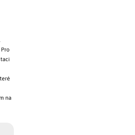
,
 Pro
itaci
které
em na