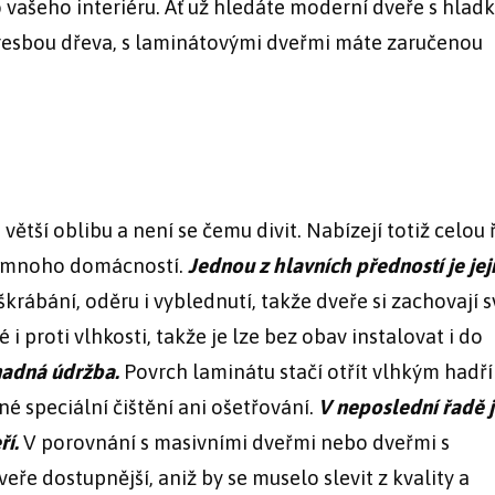
 vašeho interiéru. Ať už hledáte moderní dveře s hlad
kresbou dřeva, s laminátovými dveřmi máte zaručenou
 větší oblibu a není se čemu divit. Nabízejí totiž celou
pro mnoho domácností.
Jednou z hlavních předností je jej
krábání, oděru i vyblednutí, takže dveře si zachovají s
 i proti vlhkosti, takže je lze bez obav instalovat i do
nadná údržba.
Povrch laminátu stačí otřít vlhkým hadř
é speciální čištění ani ošetřování.
V neposlední řadě 
ří.
V porovnání s masivními dveřmi nebo dveřmi s
e dostupnější, aniž by se muselo slevit z kvality a