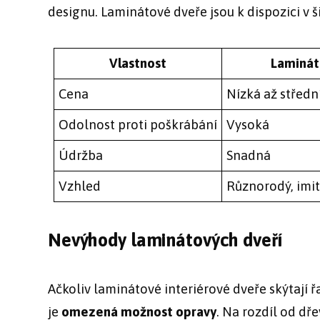
designu. Laminátové dveře jsou k dispozici v š
Vlastnost
Laminát
Cena
Nízká až středn
Odolnost proti poškrábání
Vysoká
Údržba
Snadná
Vzhled
Různorodý, imit
Nevýhody laminátových dveří
Ačkoliv laminátové interiérové dveře skýtají řa
je
omezená možnost opravy
. Na rozdíl od dř