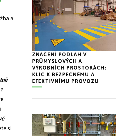
ržba a
ZNAČENÍ PODLAH V
PRŮMYSLOVÝCH A
VÝROBNÍCH PROSTORÁCH:
KLÍČ K BEZPEČNÉMU A
tně
EFEKTIVNÍMU PROVOZU
ka
ře
í
vé
te si