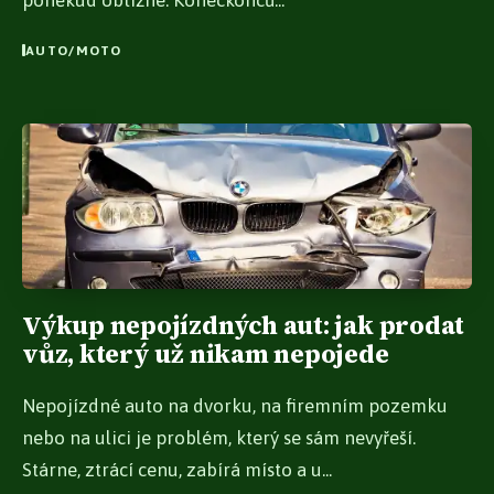
poněkud obtížné. Koneckonců...
AUTO/MOTO
Výkup nepojízdných aut: jak prodat
vůz, který už nikam nepojede
Nepojízdné auto na dvorku, na firemním pozemku
nebo na ulici je problém, který se sám nevyřeší.
Stárne, ztrácí cenu, zabírá místo a u...