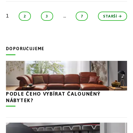
1
...
2
3
7
STARŠÍ →
DOPORUČUJEME
PODLE ČEHO VYBÍRAT ČALOUNĚNÝ
NÁBYTEK?