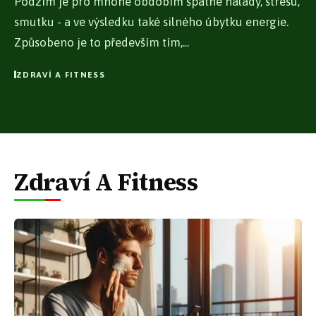
Podzim je pro mnohé obdobím špatné nálady, stresu,
smutku - a ve výsledku také silného úbytku energie.
Způsobeno je to především tím,...
ZDRAVÍ A FITNESS
Zdraví A Fitness