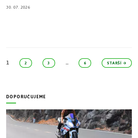
30. 07. 2026
1
...
2
3
6
STARŠÍ →
DOPORUČUJEME