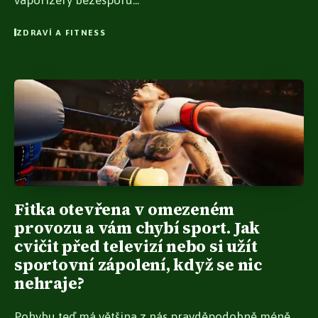
vaporizéry bezesporu...
ZDRAVÍ A FITNESS
Fitka otevřena v omezeném
provozu a vám chybí sport. Jak
cvičit před televizí nebo si užít
sportovní zápolení, když se nic
nehraje?
Pohybu teď má většina z nás pravděpodobně méně