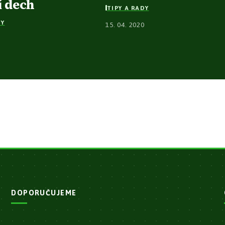
í dech
TIPY A RADY
DY
15. 04. 2020
3
DOPORUČUJEME