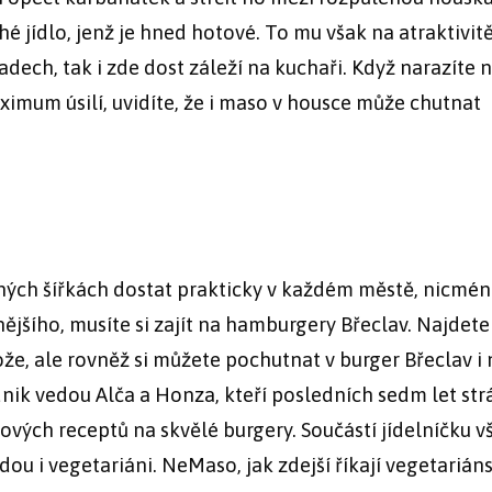
é jídlo, jenž je hned hotové. To mu však na atraktivitě
padech, tak i zde dost záleží na kuchaři. Když narazíte 
mum úsilí, uvidíte, že i maso v housce může chutnat
ých šířkách dostat prakticky v každém městě, nicmé
nějšího, musíte si zajít na hamburgery Břeclav. Najdete
že, ale rovněž si můžete pochutnat v burger Břeclav i 
nik vedou Alča a Honza, kteří posledních sedm let strá
ových receptů na skvělé burgery. Součástí jídelníčku v
dou i vegetariáni. NeMaso, jak zdejší říkají vegetarián