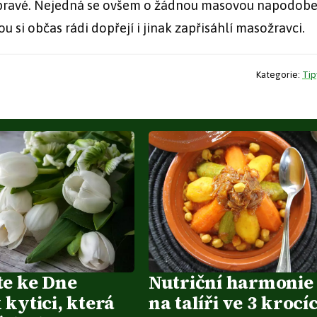
o pravé. Nejedná se ovšem o žádnou masovou napodobe
ou si občas rádi dopřejí i jinak zapřisáhlí masožravci.
Kategorie:
Tip
te ke Dne
Nutriční harmonie
kytici, která
na talíři ve 3 krocí