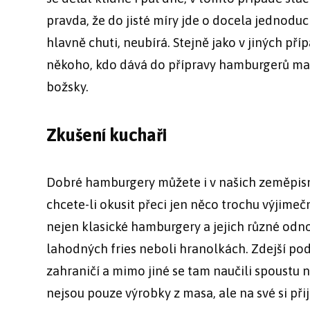
pravda, že do jisté míry jde o docela jednoduch
hlavně chuti, neubírá. Stejně jako v jiných pří
někoho, kdo dává do přípravy hamburgerů maxi
božsky.
Zkušení kuchaři
Dobré hamburgery můžete i v našich zeměpisn
chcete-li okusit přeci jen něco trochu výjimeč
nejen klasické hamburgery a jejich různé odno
lahodných fries neboli hranolkách. Zdejší pod
zahraničí a mimo jiné se tam naučili spoustu n
nejsou pouze výrobky z masa, ale na své si přij