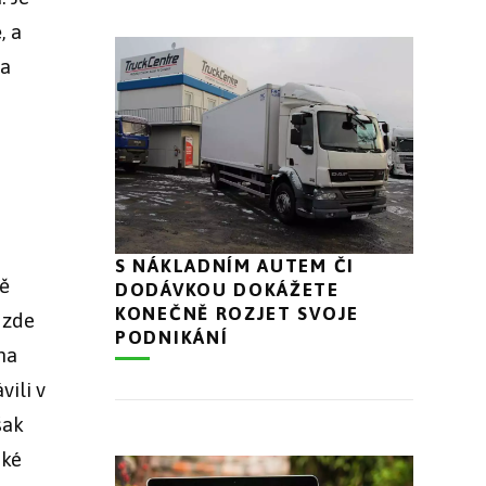
, a
na
S NÁKLADNÍM AUTEM ČI
ně
DODÁVKOU DOKÁŽETE
KONEČNĚ ROZJET SVOJE
 zde
PODNIKÁNÍ
na
vili v
šak
ské