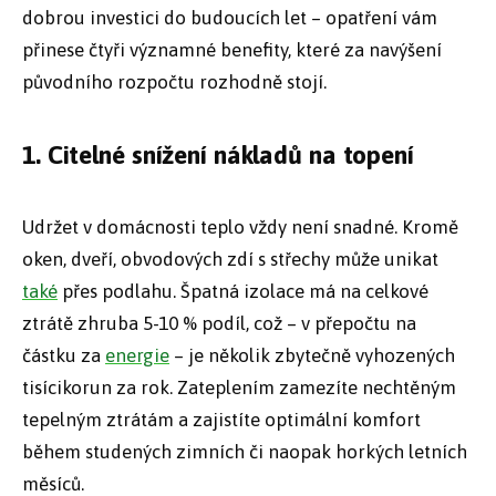
dobrou investici do budoucích let – opatření vám
přinese čtyři významné benefity, které za navýšení
původního rozpočtu rozhodně stojí.
1. Citelné snížení nákladů na topení
Udržet v domácnosti teplo vždy není snadné. Kromě
oken, dveří, obvodových zdí s střechy může unikat
také
přes podlahu. Špatná izolace má na celkové
ztrátě zhruba 5-10 % podíl, což – v přepočtu na
částku za
energie
– je několik zbytečně vyhozených
tisícikorun za rok. Zateplením zamezíte nechtěným
tepelným ztrátám a zajistíte optimální komfort
během studených zimních či naopak horkých letních
měsíců.