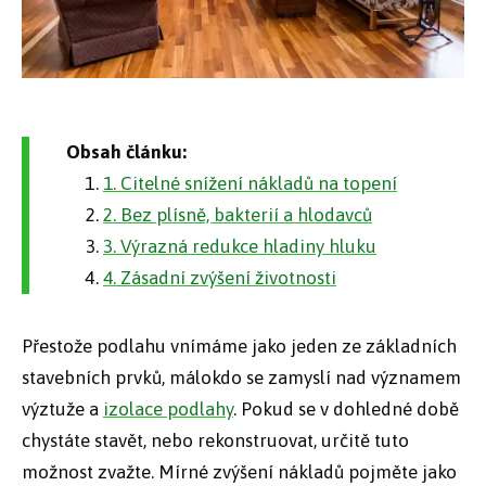
Obsah článku:
1. Citelné snížení nákladů na topení
2. Bez plísně, bakterií a hlodavců
3. Výrazná redukce hladiny hluku
4. Zásadní zvýšení životnosti
Přestože podlahu vnímáme jako jeden ze základních
stavebních prvků, málokdo se zamyslí nad významem
výztuže a
izolace podlahy
. Pokud se v dohledné době
chystáte stavět, nebo rekonstruovat, určitě tuto
možnost zvažte. Mírné zvýšení nákladů pojměte jako