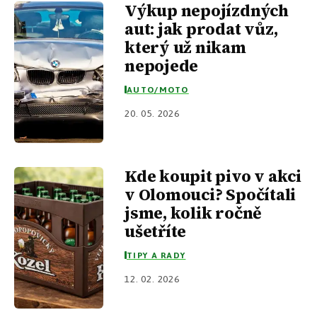
Výkup nepojízdných
aut: jak prodat vůz,
který už nikam
nepojede
AUTO/MOTO
20. 05. 2026
Kde koupit pivo v akci
v Olomouci? Spočítali
jsme, kolik ročně
ušetříte
TIPY A RADY
12. 02. 2026