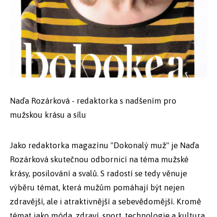
Naďa Rozárková - redaktorka s nadšením pro
mužskou krásu a sílu
Jako redaktorka magazínu "Dokonalý muž" je Naďa
Rozárková skutečnou odbornicí na téma mužské
krásy, posilování a svalů. S radostí se tedy věnuje
výběru témat, která mužům pomáhají být nejen
zdravější, ale i atraktivnější a sebevědomější. Kromě
témat jako móda, zdraví, sport, technologie a kultura