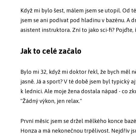
Když mi bylo šest, málem jsem se utopil. Od t
jsem se ani podívat pod hladinu v bazénu. A 
asistent instruktora. Zní to jako sci-fi? Pojďte,
Jak to celé začalo
Bylo mi 32, když mi doktor řekl, že bych měl ně
jasně. Já a sport? V té době jsem byl typický 
k lednici. Ale moje žena dostala nápad - co zku
"Žádný výkon, jen relax."
První měsíc jsem se držel mělkého konce bazén
Honza a má nekonečnou trpělivost. Nejdřív jsme