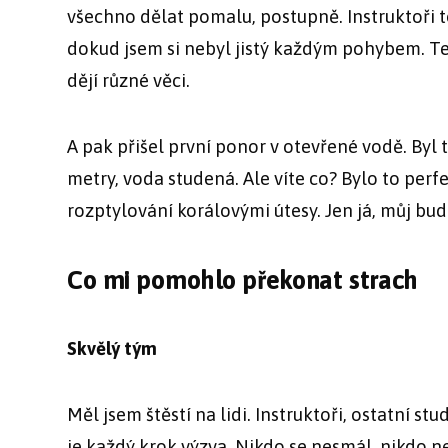
všechno dělat pomalu, postupně. Instruktoři t
dokud jsem si nebyl jistý každým pohybem. Te
dějí různé věci.
A pak přišel první ponor v otevřené vodě. Byl
metry, voda studená. Ale víte co? Bylo to perf
rozptylování korálovými útesy. Jen já, můj bud
Co mi pomohlo překonat strach
Skvělý tým
Měl jsem štěstí na lidi. Instruktoři, ostatní st
je každý krok výzva. Nikdo se nesmál, nikdo ne