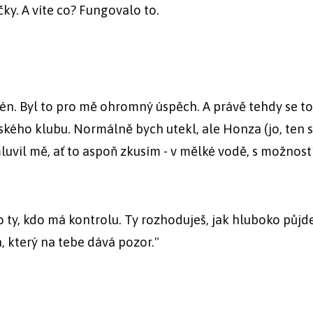
ky. A víte co? Fungovalo to.
én. Byl to pro mě ohromný úspěch. A právě tehdy se to
ského klubu. Normálně bych utekl, ale Honza (jo, ten
luvil mě, ať to aspoň zkusím - v mělké vodě, s možnost
 to ty, kdo má kontrolu. Ty rozhoduješ, jak hluboko půjd
, který na tebe dává pozor."