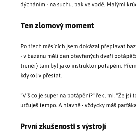
dýcháním - na suchu, pak ve vodě. Malými krůč
Ten zlomový moment
Po třech měsících jsem dokázal přeplavat baz
- v bazénu měli den otevřených dveří potápěč
trenér) tam byl jako instruktor potápění. Přem
kdykoliv přestat.
"Víš co je super na potápění?" řekl mi. "Že jsi
určuješ tempo. A hlavně - vždycky máš parťáka
První zkušenosti s výstrojí