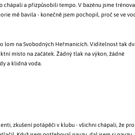
o chápali a přizpůsobili tempo. V bazénu jsme trénoval
orie mě bavila - konečně jsem pochopil, proč se ve vo
 to lom na Svobodných Heřmanicích. Viditelnost tak dv
ektní místo na začátek. Žádný tlak na výkon, žádné
dy a klidná voda.
udenti, zkušení potápěči v klubu - všichni chápali, že pr
tlačil. Když jsem potřeboval pauzu, dal jsem si pauzu.