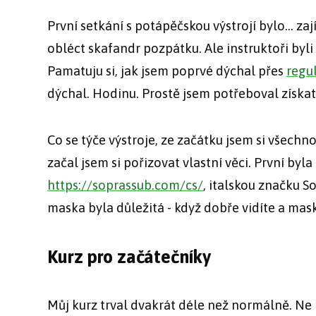
První setkání s potápěčskou výstrojí bylo... za
obléct skafandr pozpátku. Ale instruktoři byli s
Pamatuju si, jak jsem poprvé dýchal přes
regu
dýchal. Hodinu. Prostě jsem potřeboval získat j
Co se týče výstroje, ze začátku jsem si všechno 
začal jsem si pořizovat vlastní věci. První byl
https://soprassub.com/cs/
, italskou značku S
maska byla důležitá - když dobře vidíte a mas
Kurz pro začátečníky
Můj kurz trval dvakrát déle než normálně. Ne 