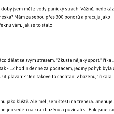
é doby jsem měl z vody panický strach. Vážně, nedokáz
dneska? Mám za sebou přes 300 ponorů a pracuju jako
 řeknu vám, jak se to stalo.
co dělat se svým stresem. "Zkuste nějaký sport," říkal.
ajťák - 12 hodin denně za počítačem, jediný pohyb byla 
sit plavání? "Jen takové to cachtání v bazénu," říkala.
u jako klíště. Ale měl jsem štěstí na trenéra. Jmenuje 
 jen seděli na kraji bazénu a povídali si. Pak jsme zač