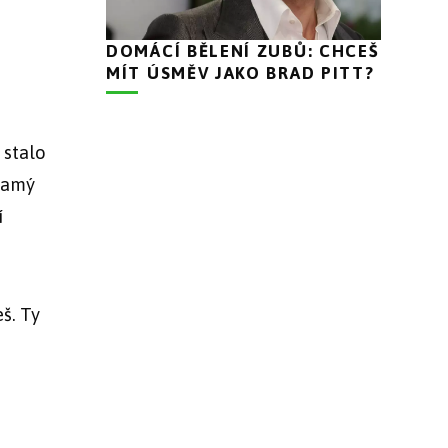
DOMÁCÍ BĚLENÍ ZUBŮ: CHCEŠ
MÍT ÚSMĚV JAKO BRAD PITT?
 stalo
 samý
í
eš. Ty