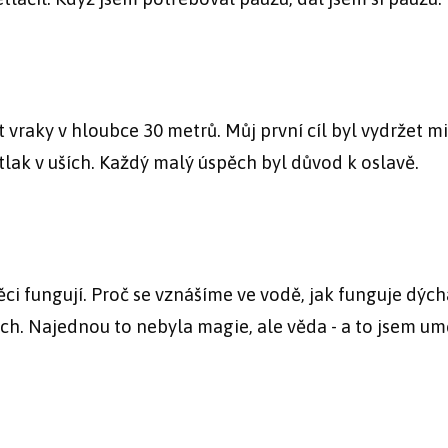
vraky v hloubce 30 metrů. Můj první cíl byl vydržet m
tlak v uších. Každý malý úspěch byl důvod k oslavě.
i fungují. Proč se vznášíme ve vodě, jak funguje dých
ách. Najednou to nebyla magie, ale věda - a to jsem um