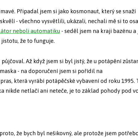
jímavé. Připadal jsem si jako kosmonaut, který se snaží
kvělí - všechno vysvětlili, ukázali, nechali mě si to os
látor neboli automatiku
- seděl jsem na kraji bazénu a 
istotu, že to funguje.
půjčoval. Až když jsem si byl jistý, že u potápění zůsta
a maska - na doporučení jsem si pořídil na
opras, která vyrábí potápěčské vybavení od roku 1995. 
ka nikde netlačí ani neteče, je to základ pohody pod v
proto, že bych byl nešikovný, ale protože jsem potřeb