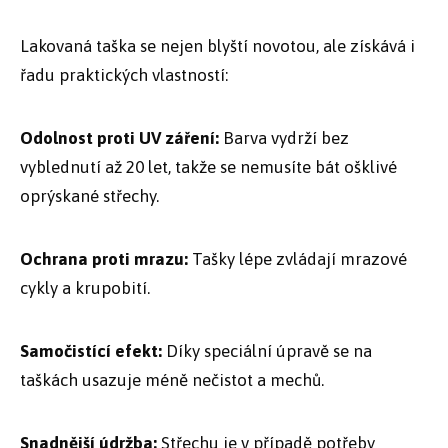
Lakovaná taška se nejen blyští novotou, ale získává i
řadu praktických vlastností:
Odolnost proti UV záření:
Barva vydrží bez
vyblednutí až 20 let, takže se nemusíte bát ošklivé
oprýskané střechy.
Ochrana proti mrazu:
Tašky lépe zvládají mrazové
cykly a krupobití.
Samočistící efekt:
Díky speciální úpravě se na
taškách usazuje méně nečistot a mechů.
Snadnější údržba:
Střechu je v případě potřeby