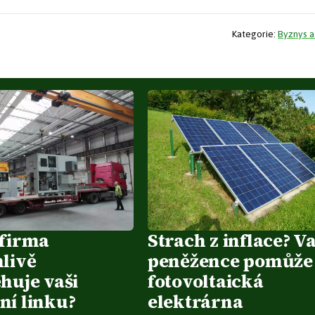
Kategorie:
Byznys a
 firma
Strach z inflace? Va
hlivě
peněžence pomůže
huje vaši
fotovoltaická
ní linku?
elektrárna