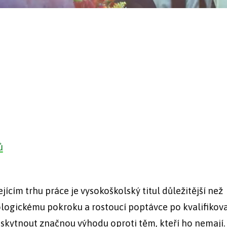
ů
ícím trhu práce je vysokoškolský titul důležitější než
logickému pokroku a rostoucí poptávce po kvalifikov
skytnout značnou výhodu oproti těm, kteří ho nemají.