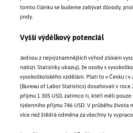
tomto článku se budeme zabývat důvody, proč j
jindy.
Vyšší výdělkový potenciál
Jednou z nejvýznamnějších výhod získání vysok
nabízí. Statistiky ukazují, že osoby s vysoko
vysokoškolského vzdělání. Platí to v Česku i v
(Bureau of Labor Statistics) dosahovali v roc
příjmu 1 305 USD, zatímco ti, kteří měli pouz
týdenního příjmu 746 USD. V průběhu života můž
více než štědrá odměna za všechny ty vyprac