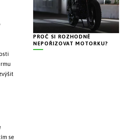
o
PROČ SI ROZHODNĚ
NEPOŘIZOVAT MOTORKU?
osti
formu
zvýšit
e
cím se