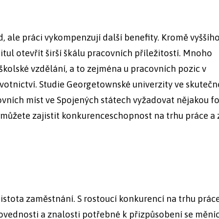
, ale práci vykompenzují další benefity. Kromě vyššíh
ul otevřít širší škálu pracovních příležitostí. Mnoho
olské vzdělání, a to zejména u pracovních pozic v
ravotnictví. Studie Georgetownské univerzity ve skutečn
covních míst ve Spojených státech vyžadovat nějakou 
 můžete zajistit konkurenceschopnost na trhu práce a 
jistota zaměstnání. S rostoucí konkurencí na trhu prác
vednosti a znalosti potřebné k přizpůsobení se mění