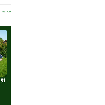
 finance
ší