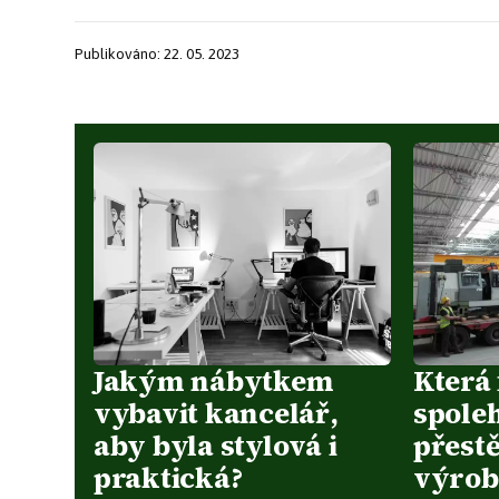
Publikováno: 22. 05. 2023
Jakým nábytkem
Která
vybavit kancelář,
spole
aby byla stylová i
přestě
praktická?
výrob