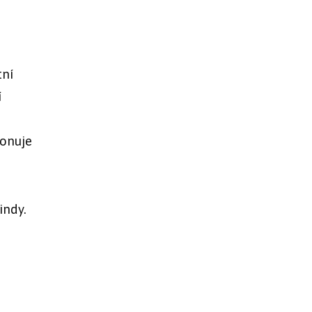
tní
í
ponuje
indy.