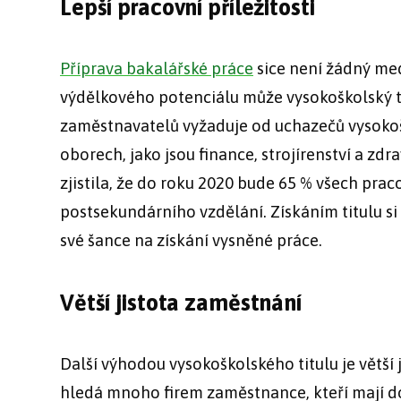
Lepší pracovní příležitosti
Příprava bakalářské práce
sice není žádný med
výdělkového potenciálu může vysokoškolský tit
zaměstnavatelů vyžaduje od uchazečů vysokošk
oborech, jako jsou finance, strojírenství a zd
zjistila, že do roku 2020 bude 65 % všech pra
postsekundárního vzdělání. Získáním titulu si
své šance na získání vysněné práce.
Větší jistota zaměstnání
Další výhodou vysokoškolského titulu je větší 
hledá mnoho firem zaměstnance, kteří mají do