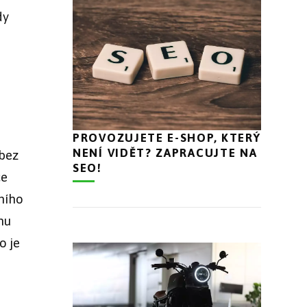
dy
PROVOZUJETE E-SHOP, KTERÝ
NENÍ VIDĚT? ZAPRACUJTE NA
 bez
SEO!
ce
nního
nu
o je