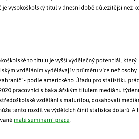
e vysokoškolský titul v dnešní době důležitější než k
oškolského titulu je vyšší výdělečný potenciál, který
školským vzděláním vydělávají v průměru více než osoby
 zahraničí - podle amerického Úřadu pro statistiku prá
e 2020 pracovníci s bakalářským titulem mediánu týde
e středoškolské vzdělání s maturitou, dosahovali mediá
e tento rozdíl ve výdělcích činit statisíce dolarů. A t
ované
malé seminární práce
.