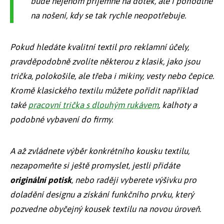
bude nejenom příjemné na dotek, ale i pohodlné
na nošení, kdy se tak rychle neopotřebuje.
Pokud hledáte kvalitní textil pro reklamní účely,
pravděpodobně zvolíte některou z klasik, jako jsou
trička, polokošile, ale třeba i mikiny, vesty nebo čepice.
Kromě klasického textilu můžete pořídit například
také
pracovní trička s dlouhým rukávem
, kalhoty a
podobné vybavení do firmy.
A až zvládnete výběr konkrétního kousku textilu,
nezapomeňte si ještě promyslet, jestli přidáte
originální potisk
, nebo raději vyberete
výšivku
pro
doladění designu a získání funkčního prvku, který
pozvedne obyčejný kousek textilu na novou úroveň.