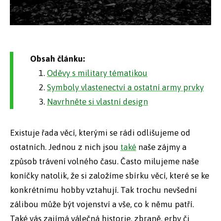
Obsah článku:
Oděvy s military tématikou
Symboly vlastenectví a ostatní army prvky
Navrhněte si vlastní design
Existuje řada věcí, kterými se rádi odlišujeme od
ostatních. Jednou z nich jsou
také
naše zájmy a
způsob trávení volného času. Často milujeme naše
koníčky natolik, že si založíme sbírku věcí, které se ke
konkrétnímu hobby vztahují. Tak trochu nevšední
zálibou může být vojenství a vše, co k němu patří.
Také vás zajímá válečná historie, zbraně, erby či