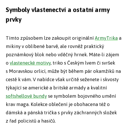
Symboly vlastenectví a ostatní army
prvky
Tímto způsobem lze zakoupit originální
ArmyTrika
a
mikiny v oblíbené barvě, ale rovněž praktický
poznámkový blok nebo vděčný hrnek. Máte-li zájem
o
vlastenecké motivy
, triko s Českým lvem či svršek
s Moravskou orlicí, může být během pár okamžiků na
cestě k vám. V nabídce však určitě seženete i skvosty
týkající se americké a britské armády a kvalitní
softshellové bundy
se symbolem bojovného umění
krav maga. Kolekce oblečení je obohacena též o
dámská a pánská trička s prvky záchranných složek
z řad policistů a hasičů.