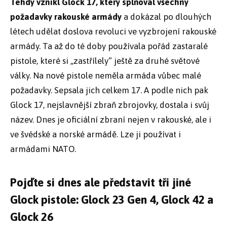
Tehdy vznikl Glock 17, který splňoval všechny
požadavky rakouské armády
a dokázal po dlouhých
létech udělat doslova revoluci ve vyzbrojení rakouské
armády. Ta až do té doby používala pořád zastaralé
pistole, které si „zastřílely“ ještě za druhé světové
války. Na nové pistole neměla armáda vůbec malé
požadavky. Sepsala jich celkem 17. A podle nich pak
Glock 17, nejslavnější zbraň zbrojovky, dostala i svůj
název. Dnes je oficiální zbraní nejen v rakouské, ale i
ve švédské a norské armádě. Lze ji používat i
armádami NATO.
Pojďte si dnes ale představit tři jiné
Glock pistole: Glock 23 Gen 4, Glock 42 a
Glock 26