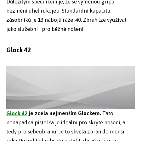
Důležitým specifikem je, že se výměnou gripu
nezmění úhel rukojeti. Standardní kapacita
zásobníků je 13 nábojů ráže .40. Zbraň lze využívat
jako služební i pro běžné nošení.
Glock 42
Glock 42
je zcela nejmenším Glockem.
Tato
nenápadná pistolka je ideální pro skryté nošení, a
tedy pro sebeobranu. Je to skvělá zbraň do menší
ruky. Pokud tedy chcete pořídit zbraň pro svoji