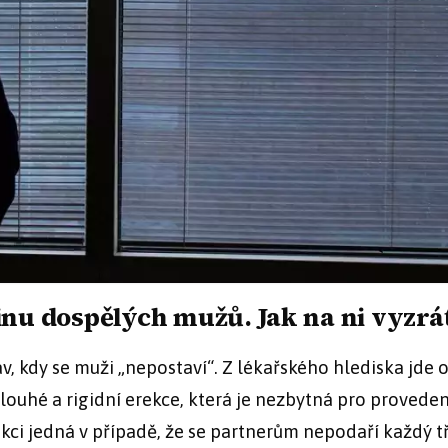
inu dospělých mužů. Jak na ni vyzrá
av, kdy se muži „nepostaví“. Z lékařského hlediska jde 
ouhé a rigidní erekce, která je nezbytná pro proveden
kci jedná v případě, že se partnerům nepodaří každý tře