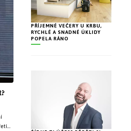
PŘÍJEMNÉ VEČERY U KRBU,
RYCHLÉ A SNADNÉ ÚKLIDY
POPELA RÁNO
t?
o
í
tí...