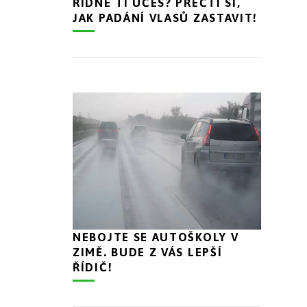
ŘÍDNE TI ÚČES? PŘEČTI SI,
JAK PADÁNÍ VLASŮ ZASTAVIT!
NEBOJTE SE AUTOŠKOLY V
ZIMĚ. BUDE Z VÁS LEPŠÍ
ŘÍDIČ!