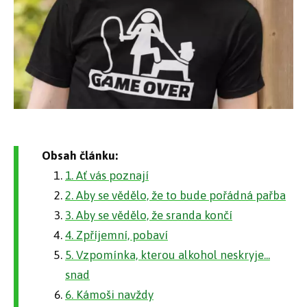
Obsah článku:
1. Ať vás poznají
2. Aby se vědělo, že to bude pořádná pařba
3. Aby se vědělo, že sranda končí
4. Zpříjemní, pobaví
5. Vzpomínka, kterou alkohol neskryje...
snad
6. Kámoši navždy