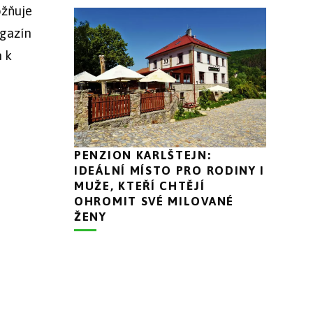
ožňuje
agazín
 k
PENZION KARLŠTEJN:
IDEÁLNÍ MÍSTO PRO RODINY I
MUŽE, KTEŘÍ CHTĚJÍ
OHROMIT SVÉ MILOVANÉ
ŽENY