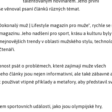
talentovaným novinářem. Jeho první
se věnoval psaní článků různých témat.
okonalý muž | Lifestyle magazín pro muže", rychle se 
agazínu. Jeho nadšení pro sport, krásu a kulturu byly
 nejnovějších trendy v oblasti mužského stylu, technol
čtenáři.
nost psát o problémech, které zajímají muže všech
eho články jsou nejen informativní, ale také zábavné 
 používat vtipné příklady a metafory, aby představil s
m sportovních událostí, jako jsou olympijské hry,