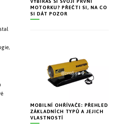
VYBÍRÁŠ SI SVOJI PRVNÍ
MOTORKU? PŘEČTI SI, NA CO
SI DÁT POZOR
stal
ogie,
a
vé
MOBILNÍ OHŘÍVAČE: PŘEHLED
ZÁKLADNÍCH TYPŮ A JEJICH
VLASTNOSTÍ