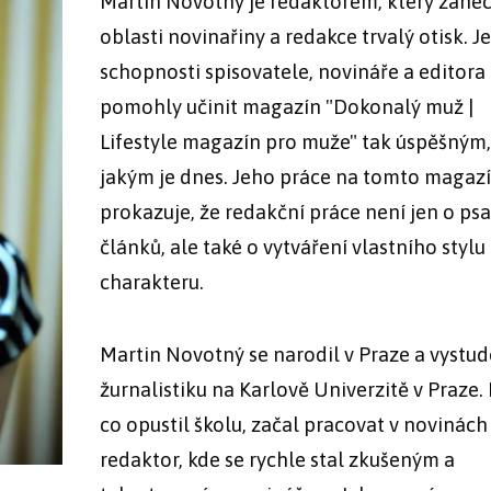
Martin Novotný je redaktorem, který zanec
oblasti novinařiny a redakce trvalý otisk. J
schopnosti spisovatele, novináře a editora
pomohly učinit magazín "Dokonalý muž |
Lifestyle magazín pro muže" tak úspěšným,
jakým je dnes. Jeho práce na tomto magaz
prokazuje, že redakční práce není jen o psa
článků, ale také o vytváření vlastního stylu
charakteru.
Martin Novotný se narodil v Praze a vystud
žurnalistiku na Karlově Univerzitě v Praze. 
co opustil školu, začal pracovat v novinách
redaktor, kde se rychle stal zkušeným a