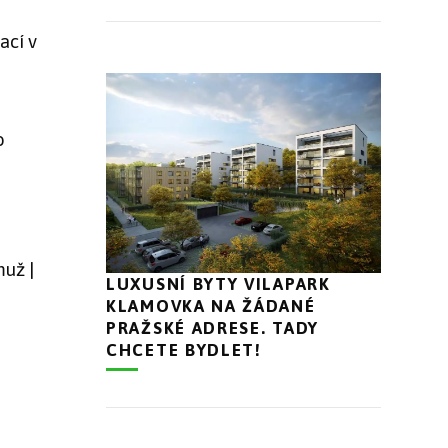
ací v
o
už |
LUXUSNÍ BYTY VILAPARK
KLAMOVKA NA ŽÁDANÉ
PRAŽSKÉ ADRESE. TADY
CHCETE BYDLET!