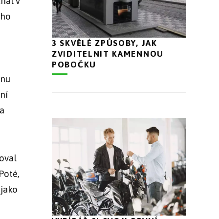
hal v
eho
3 SKVĚLÉ ZPŮSOBY, JAK
ZVIDITELNIT KAMENNOU
POBOČKU
ínu
ní
 a
oval
Poté,
 jako