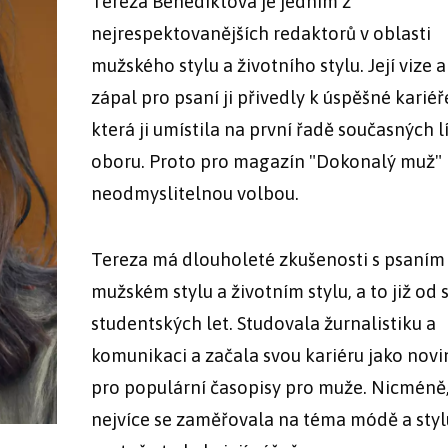
Tereza Benediktová je jedním z
nejrespektovanějších redaktorů v oblasti
mužského stylu a životního stylu. Její vize a
zápal pro psaní ji přivedly k úspěšné kariéř
která ji umístila na první řadě současných l
oboru. Proto pro magazín "Dokonalý muž" 
neodmyslitelnou volbou.
Tereza má dlouholeté zkušenosti s psaním
mužském stylu a životním stylu, a to již od 
studentských let. Studovala žurnalistiku a
komunikaci a začala svou kariéru jako novi
pro populární časopisy pro muže. Nicméně
nejvíce se zaměřovala na téma módě a styl