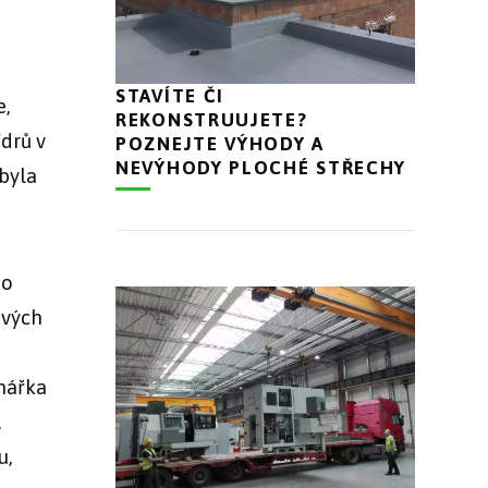
STAVÍTE ČI
e,
REKONSTRUUJETE?
ídrů v
POZNEJTE VÝHODY A
NEVÝHODY PLOCHÉ STŘECHY
byla
 o
svých
nářka
,
u,