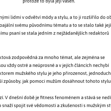
protože to byla její vášeň.
ými lidmi v odvětví módy a stylu, a to ji rozšířilo do o
 loajální svému původnímu tématu a to se stalo také její
tnímu psaní se stala jedním z nejžádanějších redaktorů
ktová zodpovědná za mnoho témat, ale zejména se
sou vždy ostré a neúprosné a v jejích článcích nechybí
faktorem mužského stylu je jeho přirozenost, jednoduch
pší způsoby, jak pomoci mužům dosáhnout tohoto stylu
izí. V dnešní době je fitness fenoménem a stává se ned
o snaží spojit své vědomosti a zkušenosti s mužským s