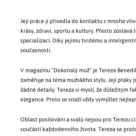
Její práce ji přivedla do kontaktu s mnoha vlivn
krásy, zdraví, sportu a kultury. Přesto zůstává
specializací. Díky jejímu tvrdému a inteligen
současnosti.
V magazínu "Dokonalý muž" je Tereza Benedi
zaměřuje na téma mužského stylu. Její ptáky j
žádné detaily. Tereza si myslí, že důležitým 
elegance. Proto se snaží vždy vymýšlet nejle
Oblast posilování a svalů nejsou pro Terezu c
součástí každodenního života. Tereza se prot