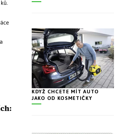
ků.
ráce
 a
KDYŽ CHCETE MÍT AUTO
JAKO OD KOSMETIČKY
ích: