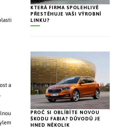
KTERÁ FIRMA SPOLEHLIVĚ
PŘESTĚHUJE VAŠI VÝROBNÍ
blasti
LINKU?
ost a
.
PROČ SI OBLÍBÍTE NOVOU
ílnou
ŠKODU FABIA? DŮVODŮ JE
tylem
HNED NĚKOLIK