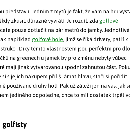
u představu. Jedním z mýtů je fakt, že vám na hru vyst
ěkdy zkusil, důrazně vyvrátí. Je rozdíl, zda
golfové
cete pouze dotlačit na pár metrů do jamky. Jednotlivé
 Tak například
golfové hole
, jimž se říká drivery, patří k
strukci. Díky těmto vlastnostem jsou perfektní pro dl
íčků na greenech u jamek by pro změnu nebyly vůbec
ré mají jinak vytvarovanou spodní zahnutou část. Pok
si s jejich nákupem příliš lámat hlavu, stačí si pořídit
 používané druhy holí. Pak už záleží jen na vás, jak si
ěhem jediného odpoledne, chce to mít dostatek trpělivo
 golfisty