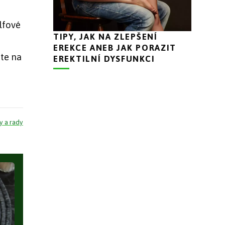
olfové
TIPY, JAK NA ZLEPŠENÍ
o
EREKCE ANEB JAK PORAZIT
te na
EREKTILNÍ DYSFUNKCI
y a rady