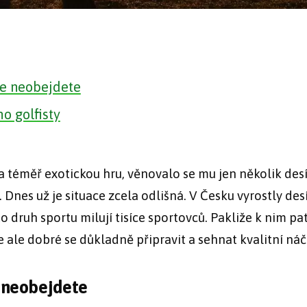
se neobejdete
o golfisty
za téměř exotickou hru, věnovalo se mu jen několik des
nes už je situace zcela odlišná. V Česku vyrostly des
o druh sportu milují tisíce sportovců. Pakliže k nim pat
je ale dobré se důkladně připravit a sehnat kvalitní náč
e neobejdete