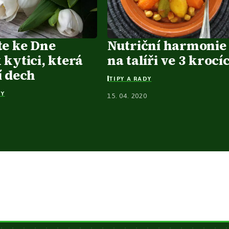
te ke Dne
Nutriční harmonie
kytici, která
na talíři ve 3 krocí
í dech
TIPY A RADY
DY
15. 04. 2020
3