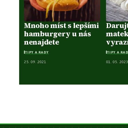
Mnoho míst s lepšími
Daruj
hamburgery u nás
matek 
nenajdete
vyraz
TIPY A RADY
TIPY A RA
25. 09. 2021
01. 05. 202