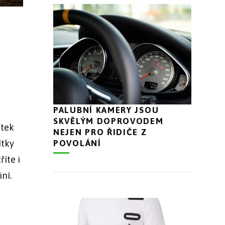
PALUBNÍ KAMERY JSOU
SKVĚLÝM DOPROVODEM
ítek
NEJEN PRO ŘIDIČE Z
POVOLÁNÍ
ítky
říte i
iní.