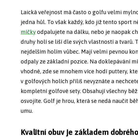
Laická veřejnost má často o golfu velmi mylno
jedna hůl. To však každý, kdo již tento sport n
míčky
odpalujete na dálku, nebo je naopak ch
druhy holí se liší dle svých vlastností a tvarů.
nejdelším holím vůbec. Mají velmi pevnou kon
odpaly ze základní pozice. Na doklepávání m
vhodné, zde se mnohem více hodí puttery, kte
v golfových holích příliš nevyznáte a nechcete 
kompletní golfové sety. Obsahují všechny běžně
osvojíte. Golf je hrou, která se nedá naučit b
umu.
Kvalitní obuv je základem dobrého