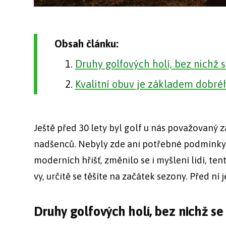
Obsah článku:
Druhy golfových holí, bez nichž 
Kvalitní obuv je základem dobréh
Ještě před 30 lety byl golf u nás považovaný 
nadšenců. Nebyly zde ani potřebné podmínky. D
moderních hřišť, změnilo se i myšlení lidí, tent
vy, určitě se těšíte na začátek sezony. Před ní 
Druhy golfových holí, bez nichž s