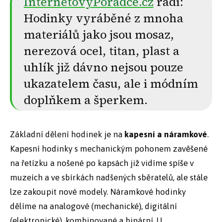
InternetovyPoradce.cz
radí:
Hodinky vyráběné z mnoha
materiálů jako jsou mosaz,
nerezová ocel, titan, plast a
uhlík již dávno nejsou pouze
ukazatelem času, ale i módním
doplňkem a šperkem.
Základní dělení hodinek je na
kapesní a náramkové
.
Kapesní hodinky s mechanickým pohonem zavěšené
na řetízku a nošené po kapsách již vidíme spíše v
muzeích a ve sbírkách nadšených sběratelů, ale stále
lze zakoupit nové modely. Náramkové hodinky
dělíme na analogové (mechanické), digitální
(elektronické), kombinované a binární. U