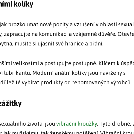
ími kolíky
ak prozkoumat nové pocity a vzrušení v oblasti sexuali
y, zapracujte na komunikaci a vzájemné důvěře. Otevř
ná, musíte si ujasnit své hranice a přání.
nšími velikostmi a postupujte postupně. Klíčem k úspě
 lubrikantu. Moderní anální kolíky jsou navrženy s
e důležité vybírat produkty od renomovaných výrobců.
zážitky
sexuálního života, jsou
vibrační kroužky
. Tyto drobné, 
 jak mužskému, tak ženskému potěšení. Vibrační kro