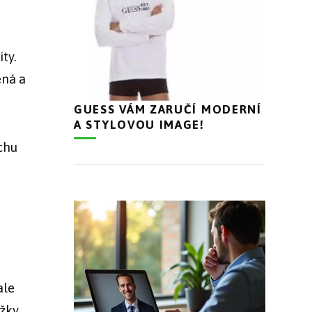
ty.
ená a
GUESS VÁM ZARUČÍ MODERNÍ
A STYLOVOU IMAGE!
chu
ale
užky