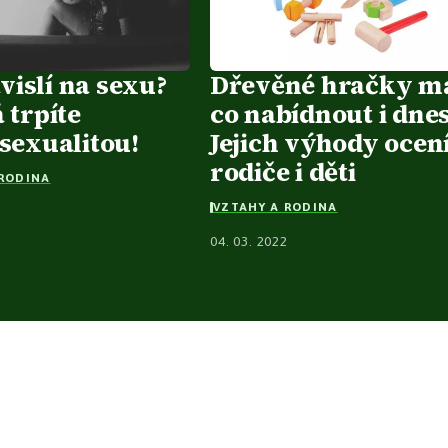
ávislí na sexu?
Dřevěné hračky ma
 trpíte
co nabídnout i dnes
sexualitou!
Jejich výhody ocen
rodiče i děti
 RODINA
VZTAHY A RODINA
2
04. 03. 2022