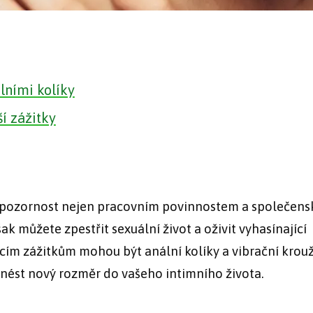
lními kolíky
í zážitky
t pozornost nejen pracovním povinnostem a společen
šak můžete zpestřit sexuální život a oživit vyhasínající
cím zážitkům mohou být anální kolíky a vibrační krouž
řinést nový rozměr do vašeho intimního života.