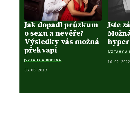
Jak dopadl průzkum
Jste z
o sexu a nevěře?
Možná
Výsledky vás možná
hyper
překvapí
VZTAHY A
VZTAHY A RODINA
16. 02. 202
08. 08. 2019