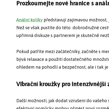
Prozkoumejte nové hranice s análn
Anální kolíky
představují zajímavou možnost, j
Než se však pustíte do této dobrodružné cest
upřímná diskuze s partnerem je skutečně nezbyt
Pokud patříte mezi začátečníky, začněte s me
bývá relaxace a použití dostatečného množství
ohledem na pohodlí a bezpečnost, ale i tak j
Vibrační kroužky pro intenzivnější 
Další možností, jak dodat vzrušení do vašeho 
efektivní pomůcky mohou přinést nový rozměr