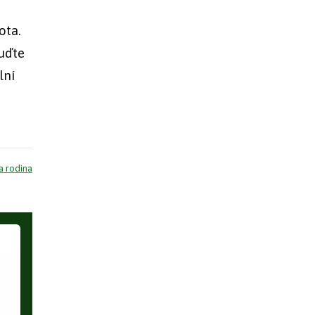
ota.
uďte
lní
a rodina