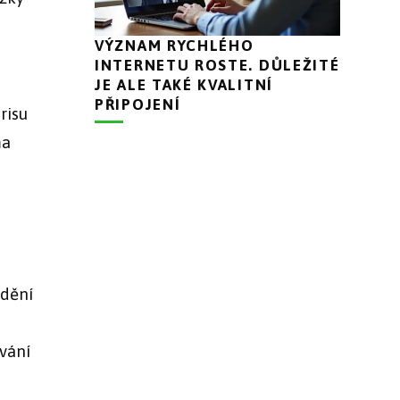
VÝZNAM RYCHLÉHO
INTERNETU ROSTE. DŮLEŽITÉ
JE ALE TAKÉ KVALITNÍ
PŘIPOJENÍ
risu
ma
ádění
vání