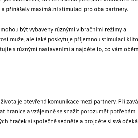
 a přinášely maximální stimulaci pro oba partnery.
a mohou být vybaveny různými vibračními režimy a
vost muže, ale také poskytuje příjemnou stimulaci klito
ujte s různými nastaveními a najděte to, co vám obě
 života je otevřená komunikace mezi partnery. Při zav
vat hranice a vzájemně se snažit porozumět potřebám
h hraček si společně sedněte a projděte si svá očeká