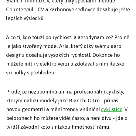
Bianchi Infinito CV, který díky speciální metodě
Countervail - CV a karbonové sedlovce dosahuje ještě
lepších výsledků.
A co ti, kdo touží po rychlosti a aerodynamice? Pro ně
je jako stvořený model Aria, který díky svému aero
designu dosahuje vysokých rychlostí. Dokonce ho
můžete mít i v elektro verzi a zdolávat s ním italské
vrcholky s přehledem.
Prodejce nezapomíná ani na profesionální cyklisty,
kterým nabízí modely jako Bianchi Oltre - přináší
novou geometrii a mění trendy v silniční
cyklistice
. V
pelotonech ho můžete vidět často, a není divu - jde o
tvrdší závodní kolo s nízkou hmotností rámu.