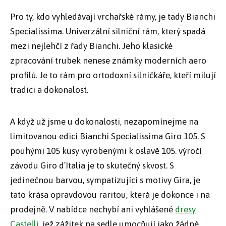
Pro ty, kdo vyhledávají vrchařské rámy, je tady Bianchi
Specialissima. Univerzální silniční rám, který spadá
mezi nejlehčí z řady Bianchi. Jeho klasické
zpracování trubek nenese známky moderních aero
profilů. Je to rám pro ortodoxní silničkáře, kteří milují
tradici a dokonalost.
A když už jsme u dokonalosti, nezapomínejme na
limitovanou edici Bianchi Specialissima Giro 105. S
pouhými 105 kusy vyrobenými k oslavě 105. výročí
závodu Giro d´Italia je to skutečný skvost. S
jedinečnou barvou, sympatizující s motivy Gira, je
tato krása opravdovou raritou, která je dokonce i na
prodejně. V nabídce nechybí ani vyhlášené
dresy
Castelli
, jež zážitek na sedle umocňují jako žádné