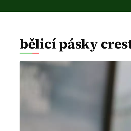
bělicí pásky cres