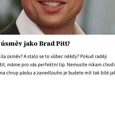
 úsměv jako Brad Pitt?
ila úsměv? A stalo se to vůbec někdy? Pokud raději
ašit, máme pro vás perfektní tip. Nemusíte nikam chodi
 na chrup pásku a zanedlouho je budete mít tak bílé ja