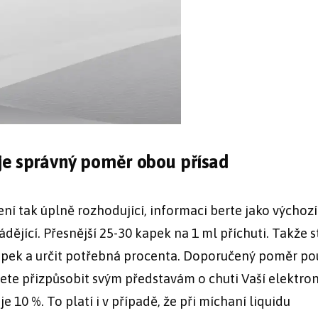
je správný poměr obou přísad
ní tak úplně rozhodující, informaci berte jako výchozí
ádějící. Přesnější 25-30 kapek na 1 ml příchuti. Takže s
apek a určit potřebná procenta. Doporučený poměr po
žete přizpůsobit svým představám o chuti Vaší elektro
je 10 %. To platí i v případě, že při míchaní liquidu