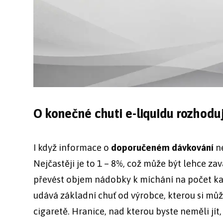
O konečné chuti e-liquidu rozhodu
I když informace o
doporučeném dávkování
ne
Nejčastěji je to 1 – 8%, což může být lehce zav
převést objem nádobky k míchání na počet k
udává základní chuť od výrobce, kterou si mů
cigaretě. Hranice, nad kterou byste neměli jít, 