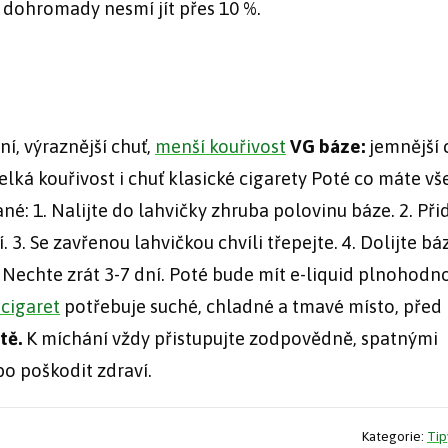
y dohromady nesmí jít přes 10 %.
ní, výraznější chuť,
menší kouřivost
VG báze:
jemnější 
elká kouřivost i chuť klasické cigarety Poté co máte vš
é: 1. Nalijte do lahvičky zhruba polovinu báze. 2. Při
3. Se zavřenou lahvičkou chvíli třepejte. 4. Dolijte bá
 Nechte zrát 3-7 dní. Poté bude mít e-liquid plnohod
cigaret
potřebuje suché, chladné a tmavé místo, před
tě.
K míchání vždy přistupujte zodpovědně, spatnými
o poškodit zdraví.
Kategorie:
Tip