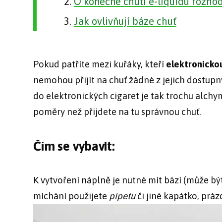
O konečné chuti e-liquidu rozho
Jak ovlivňují báze chuť
Pokud patříte mezi kuřáky, kteří
elektronicko
nemohou přijít na chuť žádné z jejich dostupn
do elektronických cigaret je tak trochu alchymi
poměry než přijdete na tu správnou chuť.
Čím se vybavit:
K vytvoření náplně je nutné mít bází (může b
míchání použijete
pipetu
či jiné kapátko, prá