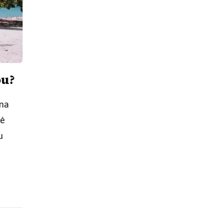
ou?
 na
té
u