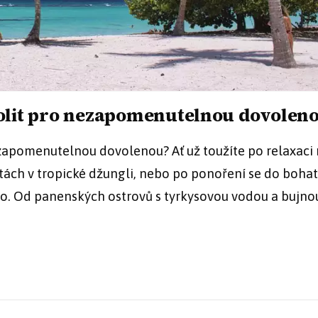
volit pro nezapomenutelnou dovolen
zapomenutelnou dovolenou? Ať už toužíte po relaxaci
itách v tropické džungli, nebo po ponoření se do boha
ěco. Od panenských ostrovů s tyrkysovou vodou a bujno