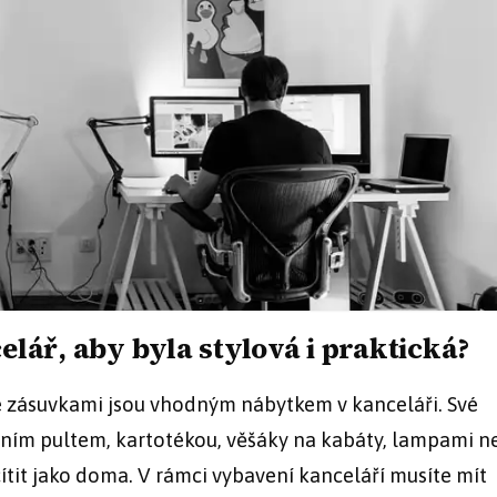
ář, aby byla stylová i praktická?
 se zásuvkami jsou vhodným nábytkem v kanceláři. Své
čním pultem, kartotékou, věšáky na kabáty, lampami 
tit jako doma. V rámci vybavení kanceláří musíte mít