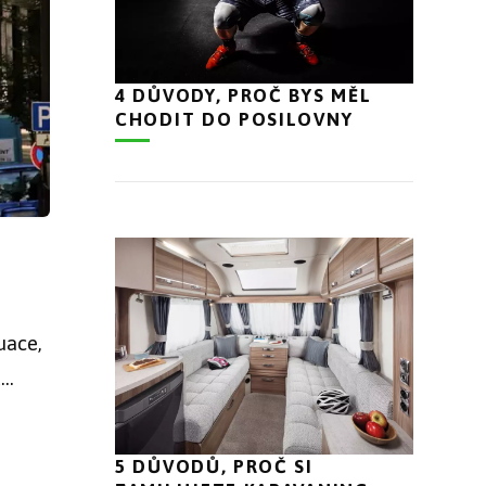
4 DŮVODY, PROČ BYS MĚL
CHODIT DO POSILOVNY
uace,
..
5 DŮVODŮ, PROČ SI